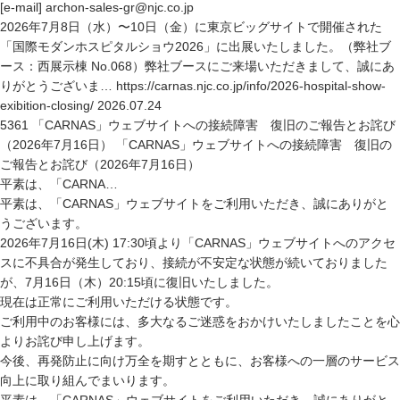
[e-mail] archon-sales-gr@njc.co.jp
2026年7月8日（水）〜10日（金）に東京ビッグサイトで開催された
「国際モダンホスピタルショウ2026」に出展いたしました。（弊社ブ
ース：西展示棟 No.068）弊社ブースにご来場いただきまして、誠にあ
りがとうございま… https://carnas.njc.co.jp/info/2026-hospital-show-
exibition-closing/ 2026.07.24
5361 「CARNAS」ウェブサイトへの接続障害 復旧のご報告とお詫び
（2026年7月16日） 「CARNAS」ウェブサイトへの接続障害 復旧の
ご報告とお詫び（2026年7月16日）
平素は、「CARNA…
平素は、「CARNAS」ウェブサイトをご利用いただき、誠にありがと
うございます。
2026年7月16日(木) 17:30頃より「CARNAS」ウェブサイトへのアクセ
スに不具合が発生しており、接続が不安定な状態が続いておりました
が、7月16日（木）20:15頃に復旧いたしました。
現在は正常にご利用いただける状態です。
ご利用中のお客様には、多大なるご迷惑をおかけいたしましたことを心
よりお詫び申し上げます。
今後、再発防止に向け万全を期すとともに、お客様への一層のサービス
向上に取り組んでまいります。