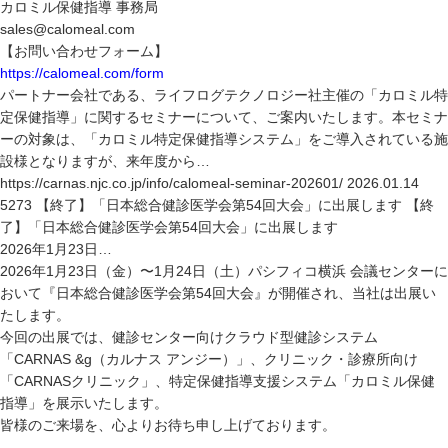
カロミル保健指導 事務局
sales@calomeal.com
【お問い合わせフォーム】
https://calomeal.com/form
パートナー会社である、ライフログテクノロジー社主催の「カロミル特
定保健指導」に関するセミナーについて、ご案内いたします。本セミナ
ーの対象は、「カロミル特定保健指導システム」をご導入されている施
設様となりますが、来年度から…
https://carnas.njc.co.jp/info/calomeal-seminar-202601/ 2026.01.14
5273 【終了】「日本総合健診医学会第54回大会」に出展します 【終
了】「日本総合健診医学会第54回大会」に出展します
2026年1月23日…
2026年1月23日（金）〜1月24日（土）パシフィコ横浜 会議センターに
おいて『日本総合健診医学会第54回大会』が開催され、当社は出展い
たします。
今回の出展では、健診センター向けクラウド型健診システム
「CARNAS &g（カルナス アンジー）」、クリニック・診療所向け
「CARNASクリニック」、特定保健指導支援システム「カロミル保健
指導」を展示いたします。
皆様のご来場を、心よりお待ち申し上げております。