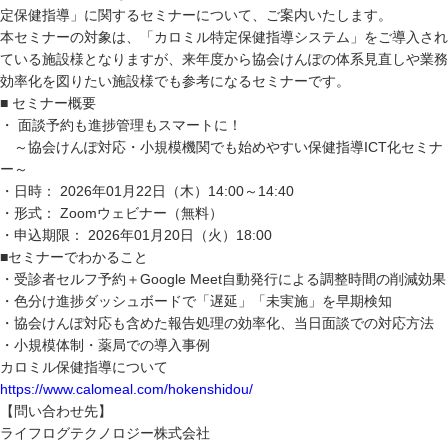
定保健指導」に関するセミナーについて、ご案内いたします。
本セミナーの対象は、「カロミル特定保健指導システム」をご導入され
ている施設様となりますが、来年度から協会けんぽの体系見直しや業務
効率化を図りたい施設様でも参考になるセミナーです。
■ セミナー概要
・ 面談予約も進捗管理もスマートに！
～協会けんぽ対応・小規模機関でも始めやすい保健指導ICT化セミナ
ー～
・日時： 2026年01月22日（木）14:00～14:40
・形式： Zoomウェビナー（無料）
・申込期限： 2026年01月20日（火）18:00
■セミナーでわかること
・受診者セルフ予約＋Google Meet自動発行による調整時間の削減効果
・色分け進捗ダッシュボードで「遅延」「未実施」を早期検知
・協会けんぽ対応も含めた報告処理の効率化、当日面談での対応方法
・小規模体制・薬局での導入事例
カロミル保健指導について
https://www.calomeal.com/hokenshidou/
【問い合わせ先】
ライフログテクノロジー株式会社