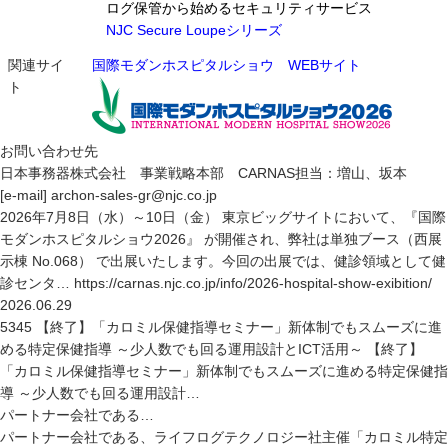
ログ保管から始めるセキュリティサービス
NJC Secure Loupeシリーズ
関連サイ
国際モダンホスピタルショウ WEBサイト
ト
お問い合わせ先
日本事務器株式会社 事業戦略本部 CARNAS担当：増山、坂本
[e-mail]
archon-sales-gr@njc.co.jp
2026年7月8日（水）～10日（金） 東京ビッグサイトにおいて、『国際
モダンホスピタルショウ2026』 が開催され、弊社は単独ブース（西展
示棟 No.068） で出展いたします。今回の出展では、健診領域として健
診センタ… https://carnas.njc.co.jp/info/2026-hospital-show-exibition/
2026.06.29
5345 【終了】「カロミル保健指導セミナー」新体制でもスムーズに進
める特定保健指導 ～少人数でも回る運用設計とICT活用～ 【終了】
「カロミル保健指導セミナー」新体制でもスムーズに進める特定保健指
導 ～少人数でも回る運用設計…
パートナー会社である…
パートナー会社である、ライフログテクノロジー社主催「カロミル特定