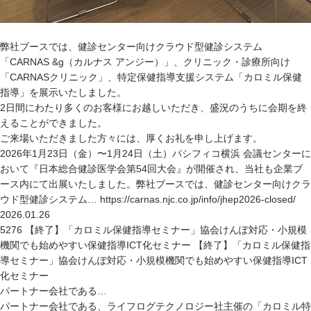
弊社ブースでは、健診センター向けクラウド型健診システム
「CARNAS &g（カルナス アンジー）」、クリニック・診療所向け
「CARNASクリニック」、特定保健指導支援システム「カロミル保健
指導」を展示いたしました。
2日間にわたり多くのお客様にお越しいただき、盛況のうちに会期を終
えることができました。
ご来場いただきました方々には、厚くお礼を申し上げます。
2026年1月23日（金）〜1月24日（土）パシフィコ横浜 会議センターに
おいて『日本総合健診医学会第54回大会』が開催され、当社も企業ブ
ース内にて出展いたしました。弊社ブースでは、健診センター向けクラ
ウド型健診システム… https://carnas.njc.co.jp/info/jhep2026-closed/
2026.01.26
5276 【終了】「カロミル保健指導セミナー」協会けんぽ対応・小規模
機関でも始めやすい保健指導ICT化セミナー 【終了】「カロミル保健指
導セミナー」協会けんぽ対応・小規模機関でも始めやすい保健指導ICT
化セミナー
パートナー会社である…
パートナー会社である、ライフログテクノロジー社主催の「カロミル特