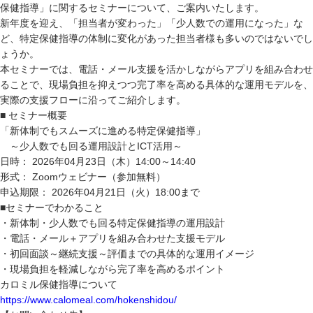
保健指導」に関するセミナーについて、ご案内いたします。
新年度を迎え、「担当者が変わった」「少人数での運用になった」な
ど、特定保健指導の体制に変化があった担当者様も多いのではないでし
ょうか。
本セミナーでは、電話・メール支援を活かしながらアプリを組み合わせ
ることで、現場負担を抑えつつ完了率を高める具体的な運用モデルを、
実際の支援フローに沿ってご紹介します。
■ セミナー概要
「新体制でもスムーズに進める特定保健指導」
～少人数でも回る運用設計とICT活用～
日時： 2026年04月23日（木）14:00～14:40
形式： Zoomウェビナー（参加無料）
申込期限： 2026年04月21日（火）18:00まで
■セミナーでわかること
・新体制・少人数でも回る特定保健指導の運用設計
・電話・メール＋アプリを組み合わせた支援モデル
・初回面談～継続支援～評価までの具体的な運用イメージ
・現場負担を軽減しながら完了率を高めるポイント
カロミル保健指導について
https://www.calomeal.com/hokenshidou/