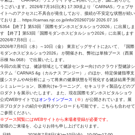
平素は、「CARNAS」ウェブサイトをご利用いただき、誠にありがと
うございます。2026年7月16日(木) 17:30頃より「CARNAS」ウェブサ
イトへのアクセスに不具合が発生しており、接続が不安定な状態が続い
ておりま… https://carnas.njc.co.jp/info/20260716/ 2026.07.16
5354 【終了】第53回「国際モダンホスピタルショウ2026」に出展しま
す 【終了】第53回「国際モダンホスピタルショウ2026」に出展します
2026年7月8日（…
2026年7月8日（水）～10日（金） 東京ビッグサイトにおいて、『国際
モダンホスピタルショウ2026』 が開催され、弊社は単独ブース（西展
示棟 No.068） で出展いたします。
今回の出展では、健診領域として健診センター向けのクラウド型健診シ
ステム「CARNAS &g（カルナス アンジー）」のほか、特定保健指導支
援システムやAI分析によって将来の健康状態を可視化する健診結果予測
シミュレーション、医療向けe-ラーニング、セキュリティ製品などのプ
ロダクトを展示いたします。
また、現在国際モダンホスピタルショウ
公式WEBサイトでは
オンラインブース
（
※
）が公開されています。展
示プロダクトの紹介や資料ダウンロードも可能です。こちらも合わせて
ご参照ください。
※ブース閲覧にはWEBサイトから来場者登録が必要です。
皆様のご来場を、心よりお待ち申し上げております。
日時
2026年7月8日(水)〜10日(金) 10:00〜17:00