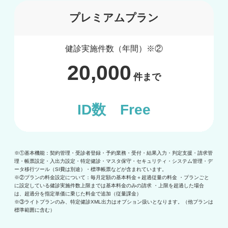
プレミアムプラン
健診実施件数（年間）※②
20,000
件まで
ID数 Free
※①基本機能：契約管理・受診者登録・予約業務・受付・結果入力・判定支援・請求管
理・帳票設定・入出力設定・特定健診・マスタ保守・セキュリティ・システム管理・デ
ータ移行ツール（SI費は別途）・標準帳票などが含まれています。
※②プランの料金設定について：毎月定額の基本料金＋超過従量の料金 ・プランごと
に設定している健診実施件数上限までは基本料金のみの請求 ・上限を超過した場合
は、超過分を指定単価に乗じた料金で追加（従量課金）
※③ライトプランのみ、特定健診XML出力はオプション扱いとなります。（他プランは
標準範囲に含む）