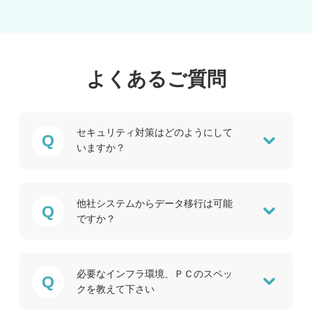
よくあるご質問
本サービスは「3省2ガイドライン」に準拠
し、お客様のデータを安全・確実に管理いた
します。なお、お客様がご利用のPCや施設内
セキュリティ対策はどのようにして
ネットワークに関するセキュリティ対策は、
いますか？
当社でもご相談を承ります。担当営業までお
声掛けください。 ※3省2ガイドライン 厚生労
働省：医療情報システムの安全管理に関する
ガイドライン第5.1版 総務省・経済産業省：医
他社システムからデータ移行は可能
他社システムからの移行の場合、まずはSEが
療情報を取り扱う情報システム・サービスの
ですか？
現在のデータのレイアウト等を調査した上で
提供事業者における安全管理ガイドライン
移行内容をご報告いたします。 当社のオンプ
（第1版）
レミス型CARNASをご利用のお客様にはデー
タ移行ツールをご提供しています。
必要なインフラ環境、ＰＣのスペッ
クを教えて下さい
WindowsまたはMac OS Xが動作するPCで、
Google Chromeブラウザ上でのみ稼働しま