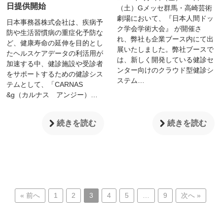
日提供開始
（土）Gメッセ群馬・高崎芸術
劇場において、『日本人間ドッ
日本事務器株式会社は、疾病予
ク学会学術大会』 が開催さ
防や生活習慣病の重症化予防な
れ、弊社も企業ブース内にて出
ど、健康寿命の延伸を目的とし
展いたしました。弊社ブースで
たヘルスケアデータの利活用が
は、新しく開発している健診セ
加速する中、健診施設や受診者
ンター向けのクラウド型健診シ
をサポートするための健診シス
ステム…
テムとして、「CARNAS
&g（カルナス アンジー）…
続きを読む
続きを読む
« 前へ
1
2
3
4
5
…
9
次へ »