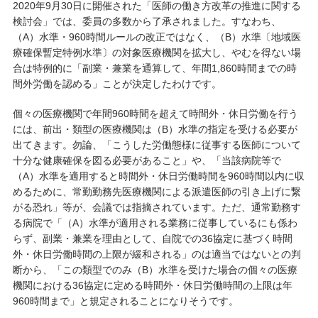
2020年9月30日に開催された「医師の働き方改革の推進に関する
検討会」では、委員の多数から了承されました。すなわち、
（A）水準・960時間ルールの改正ではなく、（B）水準〔地域医
療確保暫定特例水準〕の対象医療機関を拡大し、やむを得ない場
合は特例的に「副業・兼業を通算して、年間1,860時間までの時
間外労働を認める」ことが決定したわけです。
個々の医療機関で年間960時間を超えて時間外・休日労働を行う
には、前出・類型の医療機関は（B）水準の指定を受ける必要が
出てきます。勿論、「こうした労働態様に従事する医師について
十分な健康確保を図る必要があること」や、「当該病院等で
（A）水準を適用すると時間外・休日労働時間を960時間以内に収
めるために、常勤勤務先医療機関による派遣医師の引き上げに繋
がる恐れ」等が、会議では指摘されています。ただ、通常勤務す
る病院で「（A）水準が適用される業務に従事しているにも係わ
らず、副業・兼業を理由として、自院での36協定に基づく時間
外・休日労働時間の上限が緩和される」のは適当ではないとの判
断から、「この類型でのみ（B）水準を受けた場合の個々の医療
機関における36協定に定める時間外・休日労働時間の上限は年
960時間まで」と規定されることになりそうです。