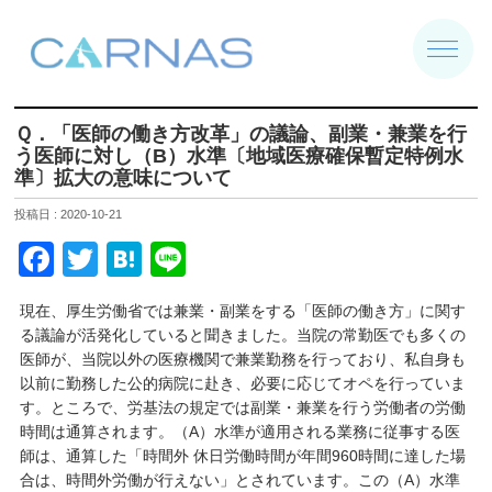
Ｑ．「医師の働き方改革」の議論、副業・兼業を行
う医師に対し（B）水準〔地域医療確保暫定特例水
準〕拡大の意味について
投稿日 : 2020-10-21
F
T
H
Li
a
wi
at
n
現在、厚生労働省では兼業・副業をする「医師の働き方」に関す
c
tt
e
e
る議論が活発化していると聞きました。当院の常勤医でも多くの
e
er
n
医師が、当院以外の医療機関で兼業勤務を行っており、私自身も
以前に勤務した公的病院に赴き、必要に応じてオペを行っていま
b
a
す。ところで、労基法の規定では副業・兼業を行う労働者の労働
o
時間は通算されます。（A）水準が適用される業務に従事する医
師は、通算した「時間外 休日労働時間が年間960時間に達した場
o
合は、時間外労働が行えない」とされています。この（A）水準