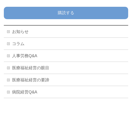
k
購読する
お知らせ
コラム
人事労務Q&A
医療福祉経営の眼目
医療福祉経営の要諦
病院経営Q&A