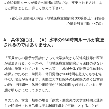
k
の960時間ルールが最近の同省の議論では、変更される方針にあ
ると聞きました。詳しく教えて下さい。
（都心部 医療法人病院（地域医療支援病院 300床以上）副院長
心臓外科専門医・47歳）
A．具体的には、（A）水準の960時間ルールが変更
されるのではありません。
「医局からの指示や要請によって大学病院から関連病院等に医師
が派遣される」ケースや、「地域医療支援病院から医師の少ない
地域に派遣されている」ケース等、「地域全体で医療提供体制の
確保」のために、時間外・休日労働が960時間を超えてもやむを
得ない場合があります。実際に大学病院等の勤務医の多くは前述
の理由で時間外・休日労働時間が「960時間を超過している」実
態が明らかになってきました。
そのため、前出・類型の場合「副業・兼業先での労働時間と通算
した時間外・休日労働は年1,860時間まで可能」とすることが、