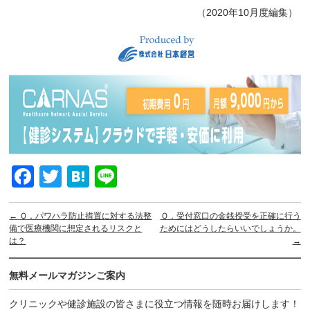
（2020年10月度編集）
F
T
H
Li
a
wi
at
n
c
tt
e
e
←
Ｑ．パワハラ防止措置に対する法整
Ｑ．受付窓口の金銭授受を正確に行う
備で医療機関に想定されるリスクと
ためにはどうしたらいいでしょうか。
e
er
n
は？
→
b
a
無料メールマガジンご案内
o
o
クリニックや健診施設の皆さまに役立つ情報を随時お届けします！